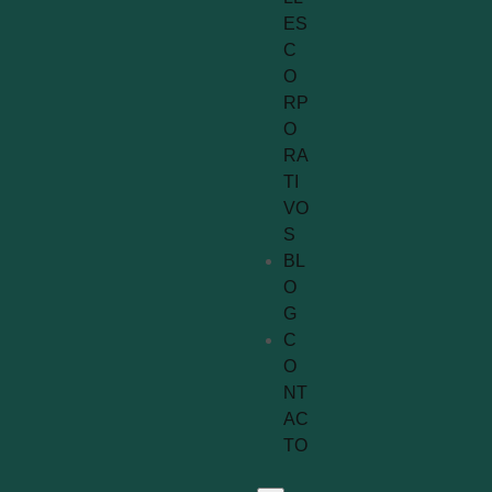
ES
C
O
RP
O
RA
TI
VO
S
BL
O
G
C
O
NT
AC
TO