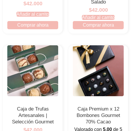
Salado
$42.000
$42.000
Añadir al carrito
Añadir al carrito
Comprar ahora
Comprar ahora
Caja de Trufas
Caja Premium x 12
Artesanales |
Bombones Gourmet
Selección Gourmet
70% Cacao
$42.000
Valorado con
5.00
de 5