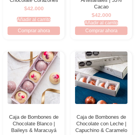
Chocolate Corazones
Artesanales | 53%
Cacao
$42.000
$42.000
Añadir al carrito
Añadir al carrito
Comprar ahora
Comprar ahora
Caja de Bombones de
Caja de Bombones de
Chocolate Blanco |
Chocolate con Leche |
Baileys & Maracuyá
Capuchino & Caramelo