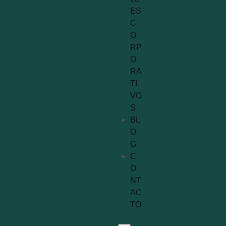
ES
C
O
RP
O
RA
TI
VO
S
BL
O
G
C
O
NT
AC
TO