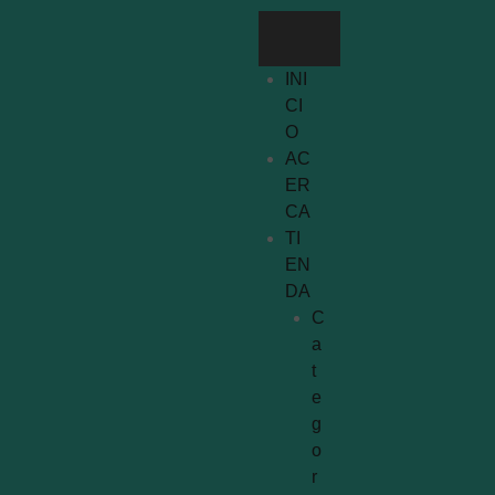
INI
CI
O
AC
ER
CA
TI
EN
DA
C
a
t
e
g
o
r