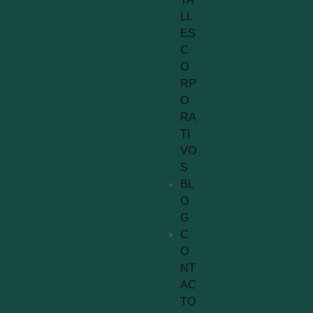
LL
ES
C
O
RP
O
RA
TI
VO
S
BL
O
G
C
O
NT
AC
TO