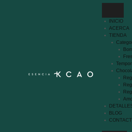
INICIO
ACERCA
TIENDA
Categor
Bom
Fre
Tempor
Chocol
Reg
Reg
Reg
Amo
DETALLE
BLOG
CONTAC