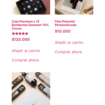
Caja Premium x 12
Foto Polaroid
Bombones Gourmet 70%
Personalizada
Cacao
$10.000
Valorado
$120.000
con
Añadir al carrito
5.00
de 5
Añadir al carrito
Comprar ahora
Comprar ahora